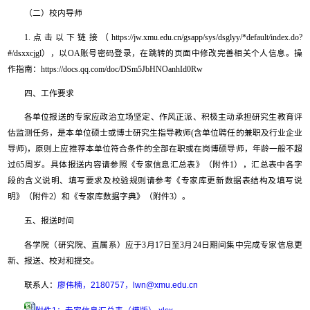
（二）校内导师
1.点击以下链接（https://jw.xmu.edu.cn/gsapp/sys/dsglyy/*default/index.do?
#/dsxxcjgl），以OA账号密码登录，在跳转的页面中修改完善相关个人信息。操
作指南：https://docs.qq.com/doc/DSm5JbHNOanhId0Rw
四、工作要求
各单位报送的专家应政治立场坚定、作风正派、积极主动承担研究生教育评
估监测任务，是本单位硕士或博士研究生指导教师(含单位聘任的兼职及行业企业
导师)，原则上应推荐本单位符合条件的全部在职或在岗博硕导师，年龄一般不超
过65周岁。具体报送内容请参照《专家信息汇总表》（附件1），汇总表中各字
段的含义说明、填写要求及校验规则请参考《专家库更新数据表结构及填写说
明》（附件2）和《专家库数据字典》（附件3）。
五、报送时间
各学院（研究院、直属系）应于3月17日至3月24日期间集中完成专家信息更
新、报送、校对和提交。
联系人：
廖伟楠，2180757，lwn@xmu.edu.cn