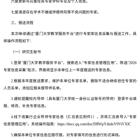
六是更新与完善在库专家学科专业及个人信息。
七是清退存在学术不端或师德师风等不良问题的专家。
三、报送流程
本次继续通过“厦门大学教学服务平台”进行专家库信息采集与报送工作，具
体操作流程如下：
（一）研究生秘书
1.登录“厦门大学教学服务平台”，搜索进入“专家信息管理应用”，筛选“2026
专家信息采集”批次，界面将显示本单位上一年度报送的专家信息。
2.根据本年度报送要求，维护本单位专家名单，删除不适合继续担任专家的
人员名单，添加应报未报导师名单。
3.通知提醒校内导师（具有厦门大学统一身份认证账号的导师）登录平台填
报、修改、补充专家信息。
4.线下收集行企业导师专家信息（汇总表见附件1），并将汇总表导入“专家
信息管理应用”。系统操作指南：https://docs.qq.com/doc/DRWpYdmlsY0ViVXlC
5.确保本单位专家信息应报尽报，对专家填写的信息进行形式审核。