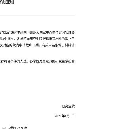
的通知
目”以及“研究生赴国际组织和国家重点单位实习实践资
受理4个批次，各学院向研究生院报送推荐材料的截止日
每个批次对应的院内申请截止日期。有关申请条件、材料清
推荐符合条件的人选。各学院对其选派的研究生承担管
研究生院
2025年1月8日
】已下载
1212
次