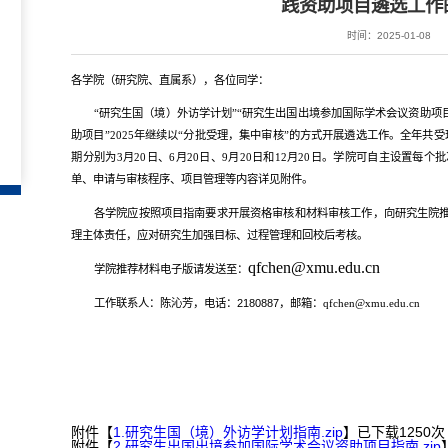
践资助项目遴选工作
时间：2025-01-08
各学院（研究院、直属系），各位同学：
“研究生国（境）外访学计划”“研究生出国出境参加国际学术会议资助项
助项目”2025年继续以“分批受理，集中审核”的方式开展遴选工作。全年共
期分别为3月20日、6月20日、9月20日和12月20日。学院可自主设置
单、申请与审核程序、项目管理等内容详见附件。
各学院应按照项目指南要求开展资格审核和材料审核工作，向研究生院
理主体责任，应对研究生加强目标、过程管理和回校后考核。
qfchen@xmu.edu.cn
学院推荐材料电子版请发送至：
工作联系人：陈沁芳，电话：2180887，邮箱：
qfchen@xmu.edu.cn
附件【
1.研究生国（境）外访学计划指南.zip
】已下载
1250
次
附件【
2.研究生出国出境参加国际学术会议资助项目指南.zip