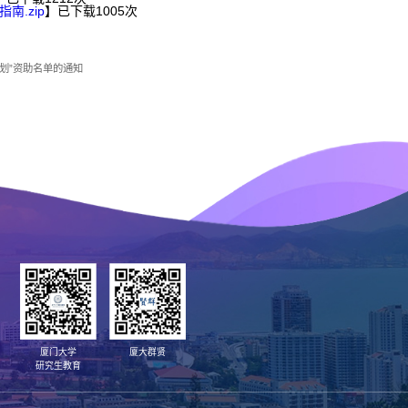
.zip
】已下载
1005
次
计划”资助名单的通知
厦门大学
厦大群贤
研究生教育