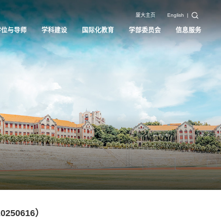
厦大主页
English
|
学位与导师
学科建设
国际化教育
学部委员会
信息服务
250616）