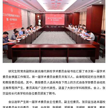
研究生院常务副院长谢兆雄代表校学术委员会秘书处汇报了本次新一届学术
委员会换届工作情况。新一届学术委员会委员共有35人，由章程规定的当然委员
和教授委员组成。其中，教授委员人选采用自下而上的方式由各学部委员会经民
主推荐程序产生，委员具有广泛的代表性，涵盖了大部分学科和院系。会上，张
宗益校长代表学校向各位委员颁发了聘书。
会议选举产生新一届学术委员会主任委员、副主任委员。张宗益当选本届校
学术委员会主任委员，方颖、孙世刚、陈振明、郑振满、洪明辉、韩家淮、戴民