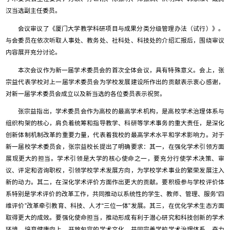
汉当选副主任委员。
会议审议了《厦门大学教学科研项目与成果分类分级管理办法（试行）》。
与会委员在依次听取人事处、教务处、社科处、科技处的介绍汇报后，围绕审议
内容展开充分讨论。
本次会议作为新一届学术委员会的首次全体会议，具有特殊意义。会上，张
宗益代表学校对上一届学术委员会为学校发展建设所作出的贡献表示衷心感谢，
对新一届学术委员会成立以及新当选的各位委员表示祝贺。
张宗益指出，学术委员会作为高校的最高学术机构，是高校学术治理体系与
组织构架的核心，肩负着统筹和指导教学、科研等学术事务的重大责任，是深化
创新体制机制改革的重要力量，代表着我校的最高学术水平和学术影响力。
对于
新一届校学术委员会，张宗益校长提出了明确要求：其一，在强化学术引领方面
展现更大的担当。学术引领是大学的核心使命之一，要充分行使学术决策、审
议、评定和咨询职权，引领学校学术发展方向，为学校学术事业的繁荣发展注入
新的动力。其二，在深化学术评价方面作出更大的贡献。要积极参与学校评价体
系特别是学术评价的改革工作，共同推动以系统性的学生、教师、管理、服务“四
维评价”改革牵引教育、科技、人才“三位一体”发展。其三，在优化学术生态方面
取得更大的成效。要强化使命担当，推动形成有利于潜心研究和科技创新的学术
环境，培育健康向上、开放包容的学术文化，共同完善学校学术治理体系，奋力