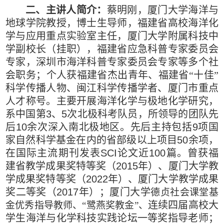
二、主讲人简介：
蔡明刚，厦门大学海洋与
地球学院
教授，博士生导师，福建省高校海洋化
学与应用重点实验室主任，厦门大学附属科技中
学副校长（挂职），福建省应急科普专家委员会
专家，深圳市海洋科普专家委员会专家等多个社
会职务；个人获福建省杰出青年、福建省“十佳”
科学传播人物、闽江科学传播学者、厦门市重点
人才称号。主要开展海洋化学与极地化学研究，
系中国第
3
、
5
次北极科考队员，所领导的团队先
后
10
余次深入南北极地区。先后主持包括
9
项国
家自然科学基金在内的省部级以上项目
50
余项，
在国际主流期刊发表
SCI
论文近
100
篇。曾获福
建省教学成果奖特等奖（
2015
年）、厦门大学教
学成果奖特等奖（
2022
年）、厦门大学教学成果
奖二等奖（
2017
年）；厦门大学
德贞社会课堂基
连续四届高校大
金优秀指导教师、“鹭燕奖教金”、
学生海洋与化学科技实践论坛一等奖指导老师；