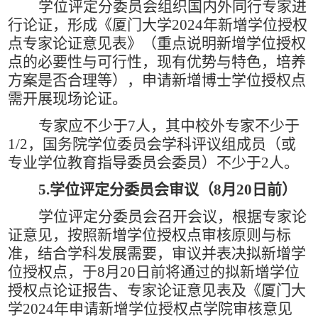
学位评定分委员会组织国内外同行专家进
行论证，形成《厦门大学
2024
年新增学位授权
点专家论证意见表》（重点说明新增学位授权
点的必要性与可行性，现有优势与特色，培养
方案是否合理等），申请新增博士学位授权点
需开展现场论证。
专家应不少于
7
人，其中校外专家不少于
1/2
，国务院学位委员会学科评议组成员（或
专业学位教育指导委员会委员）不少于
2
人。
5.
学位评定分委员会审议（
8
月
20
日前）
学位评定分委员会召开会议，根据专家论
证意见，按照新增学位授权点审核原则与标
准，结合学科发展需要，审议并表决拟新增学
位授权点，于
8
月
20
日前将通过的拟新增学位
授权点论证报告、专家论证意见表及《厦门大
学
2024
年申请新增学位授权点学院审核意见