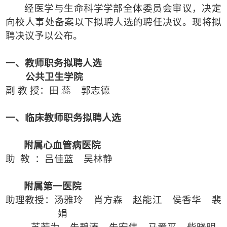
经医学与生命科学学部全体委员会审议，决定
向校人事处备案以下拟聘人选的聘任决议。现将拟
聘决议予以公布。
一、教师职务拟聘人选
公共卫生学院
副 教 授：田
蕊
郭志德
一、临床教师职务拟聘人选
附属心血管病医院
助
教
：吕佳蓝
吴林静
附属第一医院
助理教授：汤雅玲
肖方森
赵能江
侯香华
裴
娟