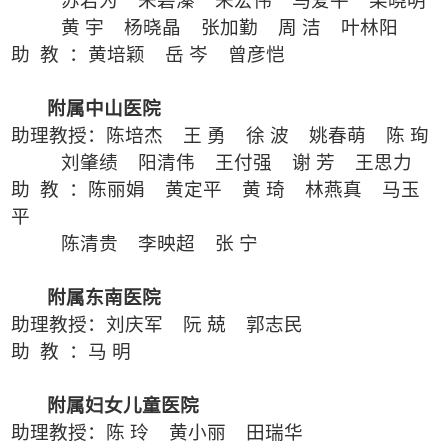
苏若为
朱碧溱
朱宏伟
马爱平
柴晓明
黄
宇
杨晓晶
张加勤
周
洁
叶林阳
助
教
：黄培颖
岳
岑
曾彦恺
附属中山医院
助理教授：陈培杰
王
勇
徐
波
姚春萌
陈
珣
刘肇绩
阳清伟
王付强
谢
芳
王思力
助
教
：陈丽娟
黄定平
黄
琦
林燕真
马玉
平
陈清贵
李映超
张
宁
附属东南医院
助理教授：刘庆军
阮
兢
郭志民
助
教
：马
明
附属妇女儿童医院
助理教授：陈
玲
黄小丽
田瑞华