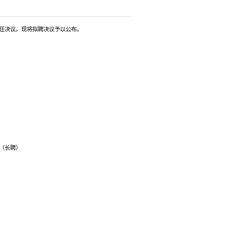
任决议。现将拟聘决议予以公布。
（长聘）