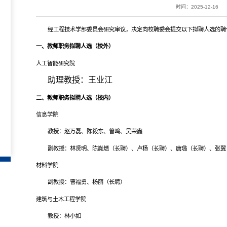
时间：2025-12-16
经工程技术学部委员会研究审议，决定向校聘委会提交以下拟聘人选的聘
一、教师职务拟聘人选（校外）
人工智能研究院
助理教授：王业江
二、教师职务拟聘人选（校内）
信息学院
教授：赵万磊、陈毅东、曾鸣、吴荣鑫
副教授：林贤明、陈胤燃（长聘）、卢杨（长聘）、唐璐（长聘）、张翼
材料学院
副教授：曹福勇、杨丽（长聘）
建筑与土木工程学院
教授：林小如